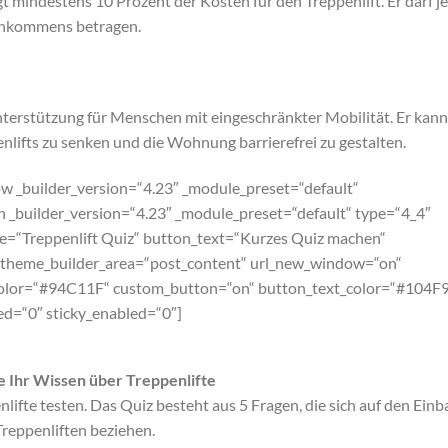
gt mindestens 10 Prozent der Kosten für den Treppenlift. Er darf j
einkommens betragen.
nterstützung für Menschen mit eingeschränkter Mobilität. Er kann
enlifts zu senken und die Wohnung barrierefrei zu gestalten.
ow _builder_version=“4.23″ _module_preset=“default“
 _builder_version=“4.23″ _module_preset=“default“ type=“4_4″
le=“Treppenlift Quiz“ button_text=“Kurzes Quiz machen“
“ theme_builder_area=“post_content“ url_new_window=“on“
d_color=“#94C11F“ custom_button=“on“ button_text_color=“#104F
d=“0″ sticky_enabled=“0″]
e Ihr Wissen über Treppenlifte
lifte testen. Das Quiz besteht aus 5 Fragen, die sich auf den Ein
Treppenliften beziehen.