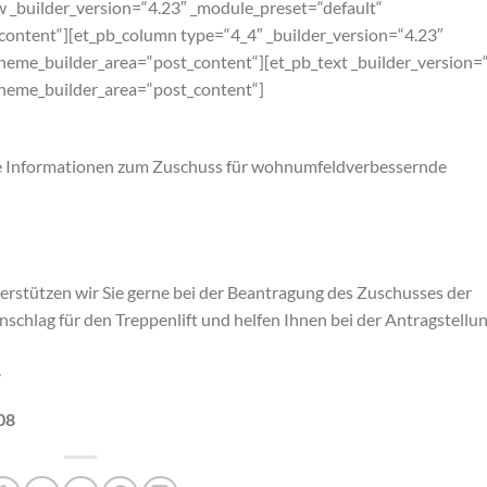
w _builder_version=“4.23″ _module_preset=“default“
_content“][et_pb_column type=“4_4″ _builder_version=“4.23″
theme_builder_area=“post_content“][et_pb_text _builder_version=
 theme_builder_area=“post_content“]
ere Informationen zum Zuschuss für wohnumfeldverbessernde
terstützen wir Sie gerne bei der Beantragung des Zuschusses der
schlag für den Treppenlift und helfen Ihnen bei der Antragstellun
.
08