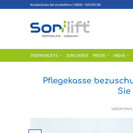
Zum
Kostenloses Servicetelefon | 0800 - 000 89 08
Inhalt
springen
TREPPENLIFTE
ZUSCHÜSSE
PREISE
MEHR
Pflegekasse bezuschu
Sie
VERÖFFENTL