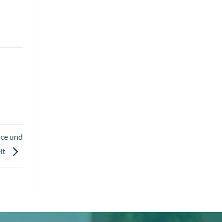
nce und
eit