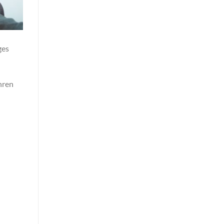
ges
hren