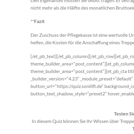
Den Eigenanteil müssen Sie selbst tragen. Er beträ
nicht mehr als die Hälfte des monatlichen Brutto
**
Fazit
Der Zuschuss der Pflegekasse ist eine wertvolle U
helfen, die Kosten für die Anschaffung eines Trepp
[/et_pb_text][/et_pb_column][/et_pb_row][et_pb_r
theme_builder_area=“post_content“][et_pb_column
theme_builder_area=“post_content“][et_pb_cta tit
_builder_version=“4.23″ _module_preset=“default
button_url=“https://quiz.sonilift.de“ backgroun
button_text_shadow_style=“preset2″ hover_enable
Testen Si
In diesem Quiz können Sie Ihr Wissen über Treppen