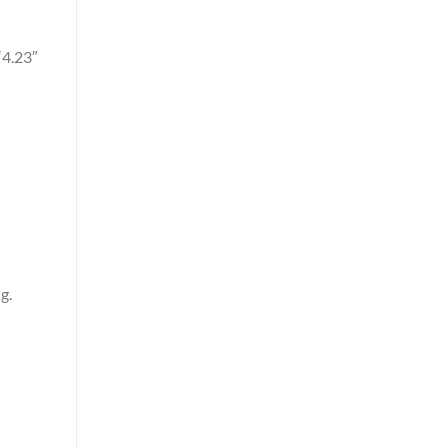
“4.23″
g.