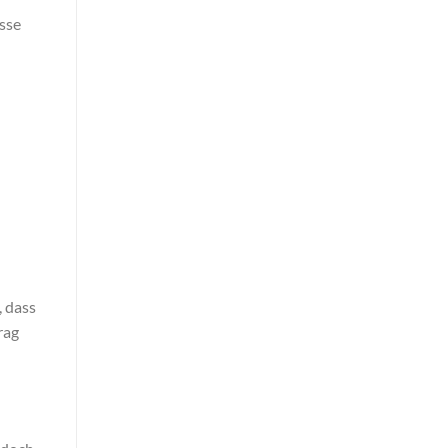
asse
, dass
rag